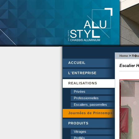
Home
>
R�al
ACCUEIL
Escalier
L'ENTREPRISE
REALISATIONS
Privées
Professionnelles
Escaliers, passerelles
Journées de Printemps!
PRODUITS
Vitrages
Profilés