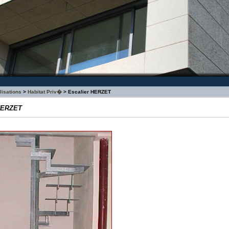
isations
>
Habitat Priv�
> Escalier HERZET
 HERZET