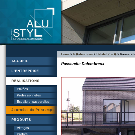
Home
>
R�alisations
>
Habitat Priv�
> Passerell
ACCUEIL
Passerelle Dolembreux
L'ENTREPRISE
REALISATIONS
Privées
Professionnelles
Escaliers, passerelles
Journées de Printemps!
PRODUITS
Vitrages
Profilés