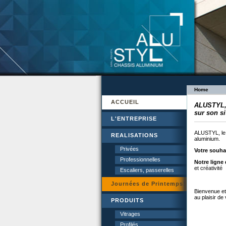
Home
ACCUEIL
ALUSTYL, 
sur son si
L'ENTREPRISE
ALUSTYL, le 
REALISATIONS
aluminium.
Privées
Votre souhai
Professionnelles
Notre ligne 
et créativité
Escaliers, passerelles
Journées de Printemps!
Bienvenue et
au plaisir de
PRODUITS
Vitrages
Profilés