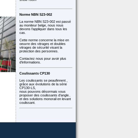
Norme NBN S23-002
La norme NBN S23-002 est passé
au moniteur belge, nous nous
devons l'appliquer dans tous les
cas.
Cette norme concerne la mise en
oeuvre des vitrages et doubles
vitrages de sécurité visant la
protection des personnes.
Contactez nous pour avoir plus
d'informations.
Coulissants CP130
Les coulissants se peaufinnent ,
grâce aux évolutions de la série
CP130-LS,
nous pouvons désormais vous
proposer des coulissants d'angle..
et des solutions monorail en levant
coulissant.