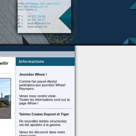
Informations
illir
Journées Whow !
Comme l'an passé Alustyl
participera aux journées Whow!
Reynaers.
Venez nous rendre visite.
Toutes les informations sont sur la
page Whow !
Teintes Coatex Dupont et Tiger
De nouvelles teintes structurées
ont été ajoutées à la gamme.
Venez les découvrir dans notre
show-room