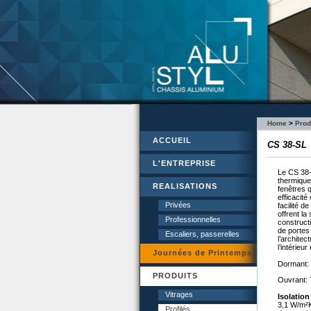
Home
>
Prod
ACCUEIL
CS 38-SL
L'ENTREPRISE
Le CS 38-
thermique
REALISATIONS
fenêtres 
efficacité
Privées
facilité d
offrent la
Professionnelles
construct
de portes 
Escaliers, passerelles
l’architec
l’intérieur
Journées de Printemps!
Dormant:
PRODUITS
Ouvrant:
Vitrages
Isolatio
3,1 W/m²K
Profilés