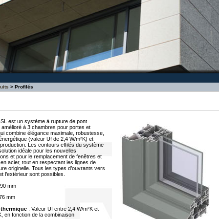
uits
> Profilés
SL est un système à rupture de pont
 amélioré à 3 chambres pour portes et
qui combine élégance maximale, robustesse,
 énergétique (valeur Uf de 2,4 W/m²K) et
e production. Les contours effilés du système
 solution idéale pour les nouvelles
ions et pour le remplacement de fenêtres et
en acier, tout en respectant les lignes de
ture originelle. Tous les types d’ouvrants vers
 et l’extérieur sont possibles.
 90 mm
 76 mm
n thermique
: Valeur Uf entre 2,4 W/m²K et
, en fonction de la combinaison