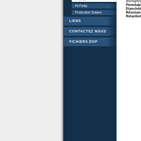
dormant/o
Perméabili
Hi-Finity
Etanchéit
Protection Solaire
Résistan
Retardem
LIENS
CONTACTEZ NOUS
FICHIERS DOP