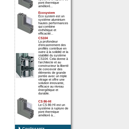
pont thermique
amélioré...
Ecosystem
Eco system est un
système aluminium
hautes performances
qui combine
esthétique et
efficacité...
CS104
La profondeur
d’encastrement des
profilés contribue en
outre à la solidité et la
stabilité du système
CS104. Cela donne à
l’architecte et au
constructeur la liberté
de concevoir des
éléments de grande
portée avec un triple
vitrage et offre une
solution innovante,
efficace au niveau
énergétique et
durable.
CS 86-HI
Le CS 86-HI est un
système à rupture de
pont thermique
amélioré à...
Coulissants