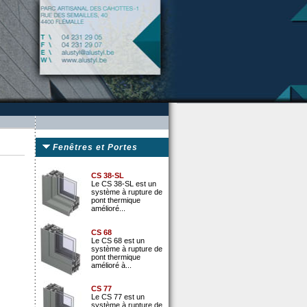
Fenêtres et Portes
CS 38-SL
Le CS 38-SL est un
système à rupture de
pont thermique
amélioré...
CS 68
Le CS 68 est un
système à rupture de
pont thermique
amélioré à...
CS 77
Le CS 77 est un
système à rupture de