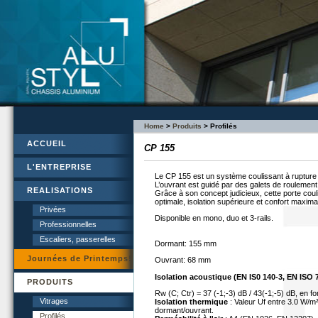
Home
>
Produits
> Profilés
ACCUEIL
CP 155
L'ENTREPRISE
Le CP 155 est un système coulissant à rupture
L’ouvrant est guidé par des galets de roulement
REALISATIONS
Grâce à son concept judicieux, cette porte couli
optimale, isolation supérieure et confort maxi
Privées
Disponible en mono, duo et 3-rails.
Professionnelles
Escaliers, passerelles
Dormant: 155 mm
Journées de Printemps!
Ouvrant: 68 mm
Isolation acoustique (EN IS0 140-3, EN ISO 
PRODUITS
Rw (C; Ctr) = 37 (-1;-3) dB / 43(-1;-5) dB, en fo
Vitrages
Isolation thermique
: Valeur Uf entre 3.0 W/m
dormant/ouvrant.
Profilés